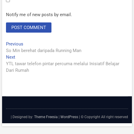
Notify me of new posts by email.
Post
Previous
Previous
post:
So Min berehat daripada Running Man
navigation
Next
Next
post:
YTL tawar telefon pintar percuma melalui Inisiatif Belajar
Dari Rumah
| Designed by:
Theme Freesia
|
WordPress
| © Copyright All right reserved