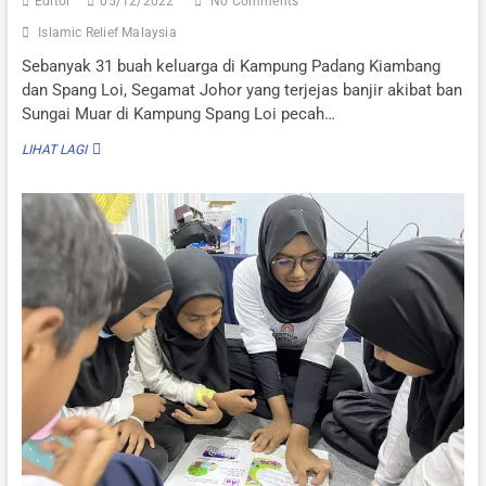
Editor
05/12/2022
No Comments
Islamic Relief Malaysia
Sebanyak 31 buah keluarga di Kampung Padang Kiambang
dan Spang Loi, Segamat Johor yang terjejas banjir akibat ban
Sungai Muar di Kampung Spang Loi pecah…
PENDUDUK
LIHAT LAGI
TERJEJAS
BANJIR
DI
SEGAMAT
TERIMA
BANTUAN
BARANGAN
ELEKTRIK