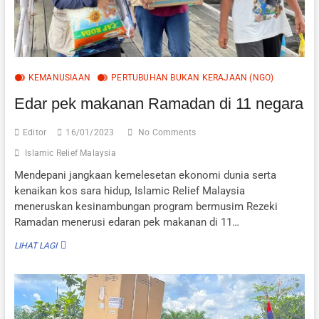
KEMANUSIAAN
PERTUBUHAN BUKAN KERAJAAN (NGO)
Edar pek makanan Ramadan di 11 negara
Editor
16/01/2023
No Comments
Islamic Relief Malaysia
Mendepani jangkaan kemelesetan ekonomi dunia serta
kenaikan kos sara hidup, Islamic Relief Malaysia
meneruskan kesinambungan program bermusim Rezeki
Ramadan menerusi edaran pek makanan di 11…
EDAR
LIHAT LAGI
PEK
MAKANAN
RAMADAN
DI
11