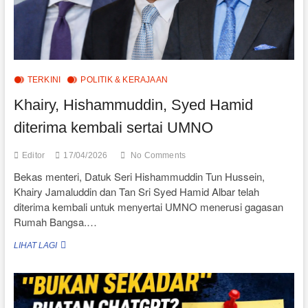
TERKINI
POLITIK & KERAJAAN
Khairy, Hishammuddin, Syed Hamid
diterima kembali sertai UMNO
Editor
17/04/2026
No Comments
Bekas menteri, Datuk Seri Hishammuddin Tun Hussein,
Khairy Jamaluddin dan Tan Sri Syed Hamid Albar telah
diterima kembali untuk menyertai UMNO menerusi gagasan
Rumah Bangsa.…
KHAIRY,
LIHAT LAGI
HISHAMMUDDIN,
SYED
HAMID
DITERIMA
KEMBALI