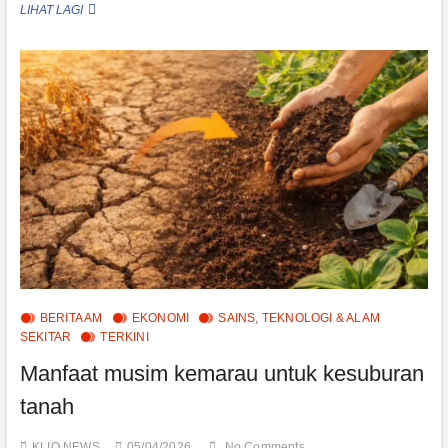
PERKATAAN
LIHAT LAGI
‘BUKAN
SEKADAR’
BUKTI
PENULISAN
CHATGPT?
BERITA AM
EKONOMI
SAINS, TEKNOLOGI & ALAM
SEKITAR
TERKINI
Manfaat musim kemarau untuk kesuburan
tanah
KLIQ NEWS
05/04/2026
No Comments