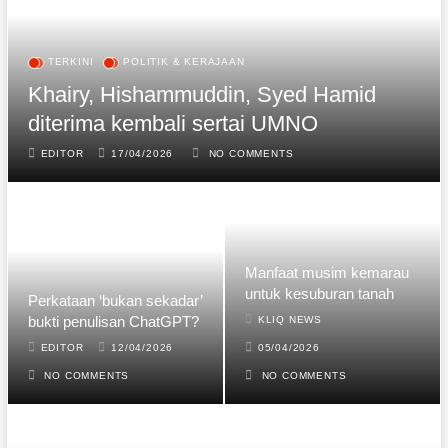
TERKINI
POLITIK & KERAJAAN
Khairy, Hishammuddin, Syed Hamid
diterima kembali sertai UMNO
EDITOR
17/04/2026
NO COMMENTS
Manfaat musim kemarau
untuk kesuburan tanah
Perkataan ‘bukan sekadar’
bukti penulisan ChatGPT?
KLIQ NEWS
EDITOR
12/04/2026
05/04/2026
NO COMMENTS
NO COMMENTS