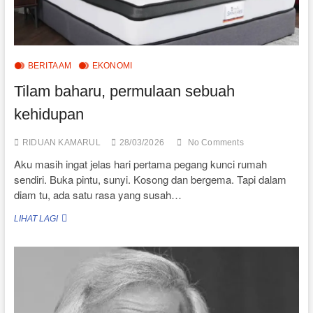
BERITA AM
EKONOMI
Tilam baharu, permulaan sebuah
kehidupan
RIDUAN KAMARUL
28/03/2026
No Comments
Aku masih ingat jelas hari pertama pegang kunci rumah
sendiri. Buka pintu, sunyi. Kosong dan bergema. Tapi dalam
diam tu, ada satu rasa yang susah…
TILAM
LIHAT LAGI
BAHARU,
PERMULAAN
SEBUAH
KEHIDUPAN