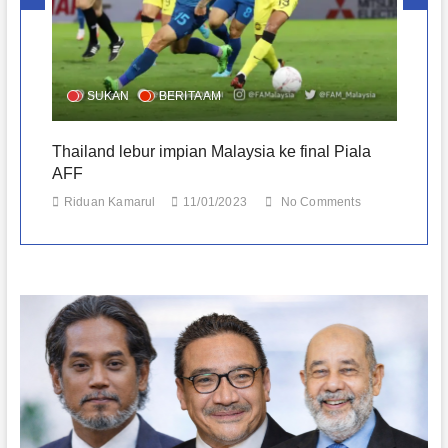
n
SUKAN
BERITA AM
Thailand lebur impian Malaysia ke final Piala
Ha
AFF
Ba
Riduan Kamarul
11/01/2023
No Comments
R