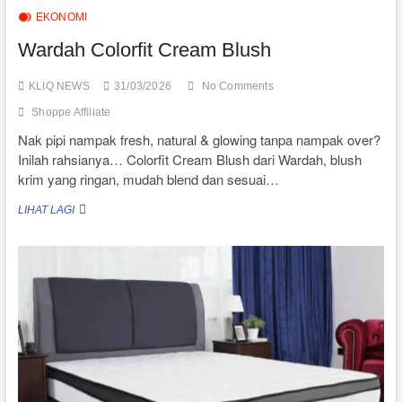
EKONOMI
Wardah Colorfit Cream Blush
KLIQ NEWS
31/03/2026
No Comments
Shoppe Affiliate
Nak pipi nampak fresh, natural & glowing tanpa nampak over?
Inilah rahsianya… Colorfit Cream Blush dari Wardah, blush
krim yang ringan, mudah blend dan sesuai…
WARDAH
LIHAT LAGI
COLORFIT
CREAM
BLUSH