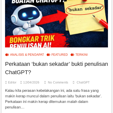
SERTAI
UMNO
ANALISIS & PENDAPAT
FEATURED
TERKINI
Perkataan ‘bukan sekadar’ bukti penulisan
ChatGPT?
Editor
12/04/2026
No Comments
ChatGPT
Kalau kita perasan kebelakangan ini, ada satu frasa yang
makin kerap muncul dalam penulisan iaitu ‘bukan sekadar’.
Perkataan ini makin kerap ditemukan malah dalam
penulisan…