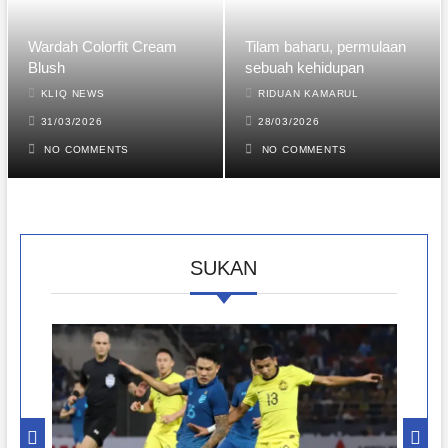
Wardah Colorfit Cream
Tilam baharu, permulaan
Blush
sebuah kehidupan
KLIQ NEWS
RIDUAN KAMARUL
31/03/2026
28/03/2026
NO COMMENTS
NO COMMENTS
SUKAN