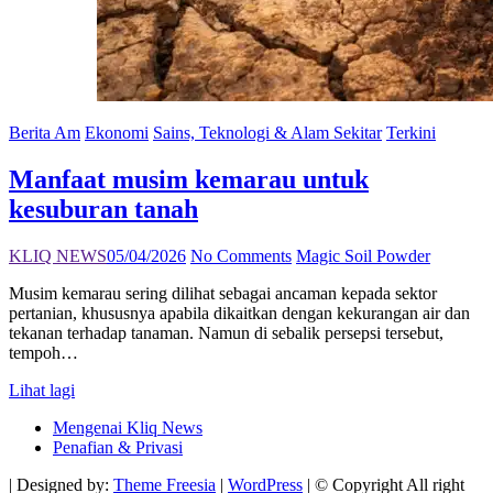
Berita Am
Ekonomi
Sains, Teknologi & Alam Sekitar
Terkini
Manfaat musim kemarau untuk
kesuburan tanah
KLIQ NEWS
05/04/2026
No Comments
Magic Soil Powder
Musim kemarau sering dilihat sebagai ancaman kepada sektor
pertanian, khususnya apabila dikaitkan dengan kekurangan air dan
tekanan terhadap tanaman. Namun di sebalik persepsi tersebut,
tempoh…
Manfaat
Lihat lagi
musim
Mengenai Kliq News
kemarau
Penafian & Privasi
untuk
kesuburan
| Designed by:
Theme Freesia
|
WordPress
| © Copyright All right
tanah