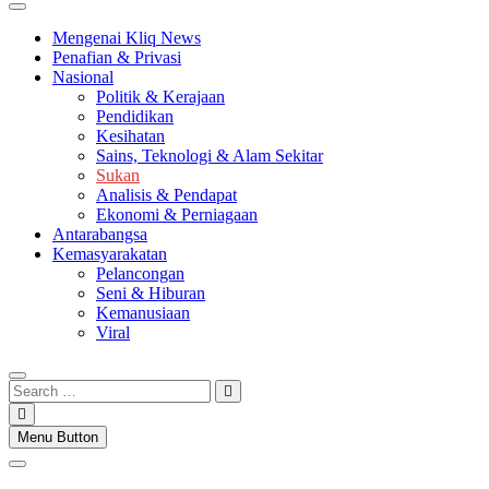
Mengenai Kliq News
Penafian & Privasi
Nasional
Politik & Kerajaan
Pendidikan
Kesihatan
Sains, Teknologi & Alam Sekitar
Sukan
Analisis & Pendapat
Ekonomi & Perniagaan
Antarabangsa
Kemasyarakatan
Pelancongan
Seni & Hiburan
Kemanusiaan
Viral
Search
…
Menu Button