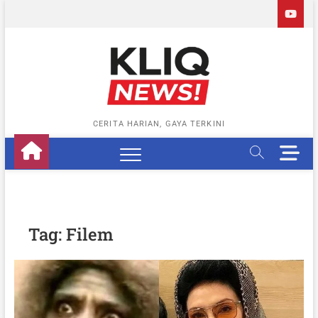
Skip
to
content
CERITA HARIAN, GAYA TERKINI
M
e
n
u
B
u
Tag:
Filem
t
t
o
n