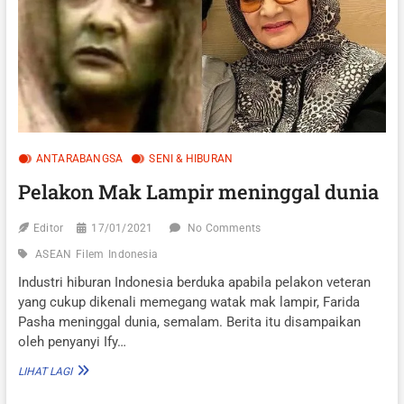
ANTARABANGSA
SENI & HIBURAN
Pelakon Mak Lampir meninggal dunia
Editor
17/01/2021
No Comments
ASEAN
Filem
Indonesia
Industri hiburan Indonesia berduka apabila pelakon veteran
yang cukup dikenali memegang watak mak lampir, Farida
Pasha meninggal dunia, semalam. Berita itu disampaikan
oleh penyanyi Ify…
PELAKON
LIHAT LAGI
MAK
LAMPIR