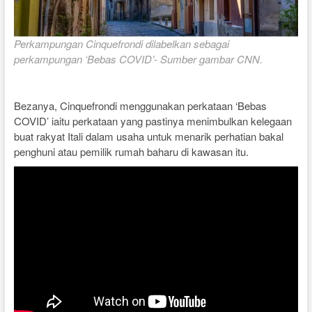
Perkampungan Cinquefrondi dilabelkan sebagai
perkampungan ‘Bebas COVID’- Sumber gambar CNN.
Bezanya, Cinquefrondi menggunakan perkataan ‘Bebas
COVID’ iaitu perkataan yang pastinya menimbulkan kelegaan
buat rakyat Itali dalam usaha untuk menarik perhatian bakal
penghuni atau pemilik rumah baharu di kawasan itu.