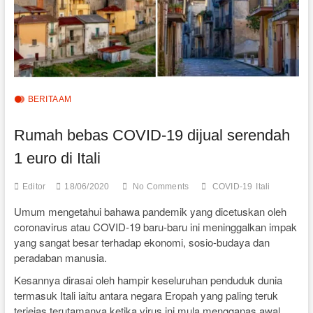
BERITA AM
Rumah bebas COVID-19 dijual serendah
1 euro di Itali
Editor
18/06/2020
No Comments
COVID-19
Itali
Umum mengetahui bahawa pandemik yang dicetuskan oleh
coronavirus atau COVID-19 baru-baru ini meninggalkan impak
yang sangat besar terhadap ekonomi, sosio-budaya dan
peradaban manusia.
Kesannya dirasai oleh hampir keseluruhan penduduk dunia
termasuk Itali iaitu antara negara Eropah yang paling teruk
terjejas terutamanya ketika virus ini mula mengganas awal