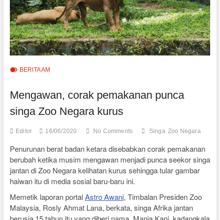
BERITA AM
Mengawan, corak pemakanan punca
singa Zoo Negara kurus
Editor
16/06/2020
No Comments
Singa
Zoo Negara
Penurunan berat badan ketara disebabkan corak pemakanan
berubah ketika musim mengawan menjadi punca seekor singa
jantan di Zoo Negara kelihatan kurus sehingga tular gambar
haiwan itu di media sosial baru-baru ini.
Memetik laporan portal
Astro Awani
, Timbalan Presiden Zoo
Malaysia, Rosly Ahmat Lana, berkata, singa Afrika jantan
berusia 15 tahun itu yang diberi nama, Manja Kani, kadangkala