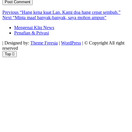
Post
Previous
Previous
“Hang kena kuat Lan. Kami doa hang cepat sembuh.”
Next
post:
Next
“Minta maaf banyak-banyak, saya mohon ampun”
navigation
post:
Mengenai Kliq News
Penafian & Privasi
| Designed by:
Theme Freesia
|
WordPress
| © Copyright All right
reserved
Top