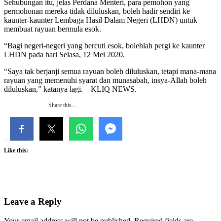
Sehubungan itu, jelas Perdana Menteri, para pemohon yang
permohonan mereka tidak diluluskan, boleh hadir sendiri ke
kaunter-kaunter Lembaga Hasil Dalam Negeri (LHDN) untuk
membuat rayuan bermula esok.
“Bagi negeri-negeri yang bercuti esok, bolehlah pergi ke kaunter
LHDN pada hari Selasa, 12 Mei 2020.
“Saya tak berjanji semua rayuan boleh diluluskan, tetapi mana-mana
rayuan yang memenuhi syarat dan munasabah, insya-Allah boleh
diluluskan,” katanya lagi. – KLIQ NEWS.
Share this…
Like this:
Leave a Reply
Your email address will not be published.
Required fields are