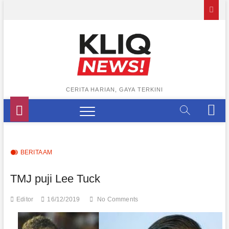
Skip
to
content
CERITA HARIAN, GAYA TERKINI
M
e
n
u
B
BERITA AM
u
t
TMJ puji Lee Tuck
t
o
Editor
16/12/2019
No Comments
n