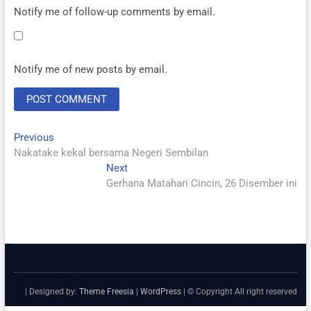
Notify me of follow-up comments by email.
Notify me of new posts by email.
Post
Previous
Previous
post:
Nakatake kekal bersama Negeri Sembilan
navigation
Next
Next
post:
Gerhana Matahari Cincin, 26 Disember ini
| Designed by:
Theme Freesia
|
WordPress
| © Copyright All right reserved